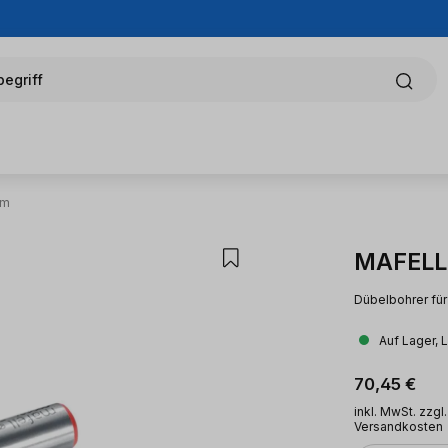
egriff
Mm
MAFELL
Dübelbohrer fü
Auf Lager, 
Regulärer Pr
70,45 €
inkl. MwSt. zzgl.
Versandkosten