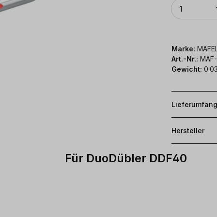
Anzahl
1
Marke:
MAFE
Art.-Nr.:
MAF-
Gewicht:
0.03
Lieferumfan
Hersteller
Für DuoDübler DDF40