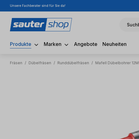
Unsere Fachberater sind für Sie da!
m Hauptinhalt springen
Zur Suche springen
Zur Hauptnavigation springen
Suchb
Produkte
Marken
Angebote
Neuheiten
Fräsen
/
Dübelfräsen
/
Runddübelfräsen
/
Mafell Dübelbohrer 12
Bildergalerie überspringen