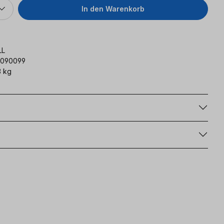
In den Warenkorb
LL
090099
 kg
g