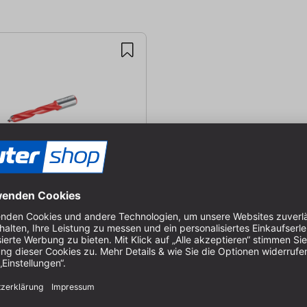
Dübelbohrer 5mm
r für DuoDübler DDF40 |
5 mm
-090089
, Lieferung in 1-2 Werktagen