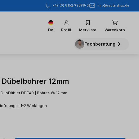
info@sautershop.de
+49 (0) 8152 92898-0
De
Profil
Merkliste
Warenkorb
Fachberatung
 Dübelbohrer 12mm
r DuoDübler DDF40 | Bohrer-Ø: 12 mm
Lieferung in 1-2 Werktagen
eis: