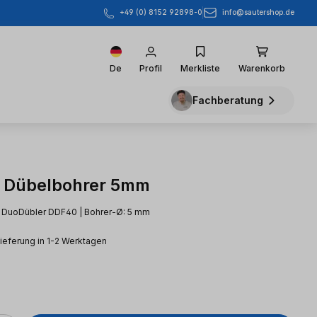
info@sautershop.de
+49 (0) 8152 92898-0
De
Profil
Merkliste
Warenkorb
Fachberatung
 Dübelbohrer 5mm
r DuoDübler DDF40 | Bohrer-Ø: 5 mm
Lieferung in 1-2 Werktagen
eis: