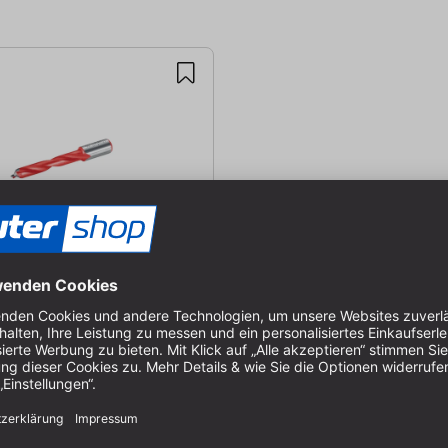
Dübelbohrer 12mm
r für DuoDübler DDF40 |
12 mm
-090099
, Lieferung in 1-2 Werktagen