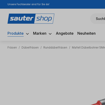
Unsere Fachberater sind für Sie da!
m Hauptinhalt springen
Zur Suche springen
Zur Hauptnavigation springen
Suchb
Produkte
Marken
Angebote
Neuheiten
Fräsen
/
Dübelfräsen
/
Runddübelfräsen
/
Mafell Dübelbohrer 5M
Bildergalerie überspringen