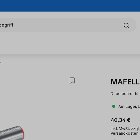
egriff
m
MAFELL
Dübelbohrer fü
Auf Lager, 
Regulärer Pr
40,34 €
inkl. MwSt. zzgl.
Versandkosten