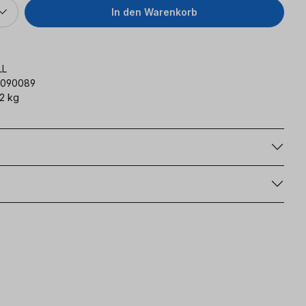
In den Warenkorb
LL
090089
2 kg
g