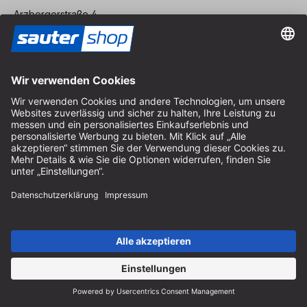
Arzbergerstraße 4
82211 Herrsching
Deutschland
Anfahrt
Öffnungszeiten vor Ort
Montag bis Freitag
8:30 - 12:30 Uhr & 14:00 - 16:30 Uhr
Hilfe
Hinweise zur Batterieentsorgung
Hinweise zur Verpackung
Liefer- & Versandkosten
Zahlung & Steuer
Kontaktformular
Widerrufsrecht