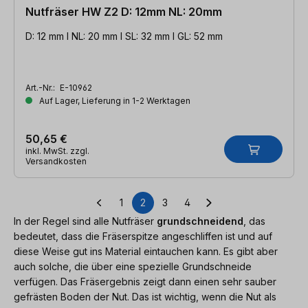
Nutfräser HW Z2 D: 12mm NL: 20mm
D: 12 mm l NL: 20 mm l SL: 32 mm l GL: 52 mm
Art.-Nr.:
E-10962
Auf Lager, Lieferung in 1-2 Werktagen
50,65 €
inkl. MwSt. zzgl.
Versandkosten
1
2
3
4
Seite
Seite
Seite
Seite
In der Regel sind alle Nutfräser
grundschneidend
, das
bedeutet, dass die Fräserspitze angeschliffen ist und auf
diese Weise gut ins Material eintauchen kann. Es gibt aber
auch solche, die über eine spezielle Grundschneide
verfügen. Das Fräsergebnis zeigt dann einen sehr sauber
gefrästen Boden der Nut. Das ist wichtig, wenn die Nut als