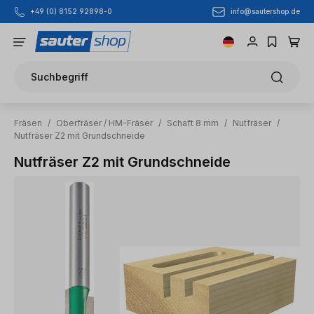
info@sautershop.de
+49 (0) 8152 92898-0
Zum Hauptinhalt springen
Suchbegriff
Fräsen
/
Oberfräser / HM-Fräser
/
Schaft 8 mm
/
Nutfräser
/
Nutfräser Z2 mit Grundschneide
Nutfräser Z2 mit Grundschneide