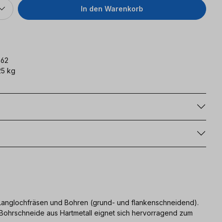
In den Warenkorb
962
5 kg
g
 Langlochfräsen und Bohren (grund- und flankenschneidend).
ie Bohrschneide aus Hartmetall eignet sich hervorragend zum