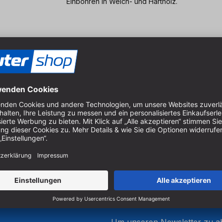
Einbohren in Weich- und Hartholz.
12 mm
20 mm
52 mm
32 mm
8 mm
Um unseren Newsletter zu ab