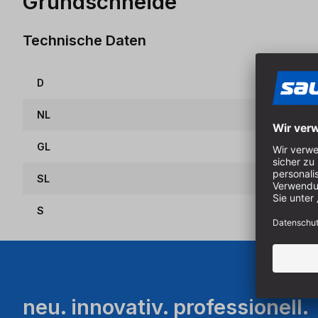
Grundschneide
Technische Daten
D
NL
GL
SL
S
neu. innovativ. professionell.