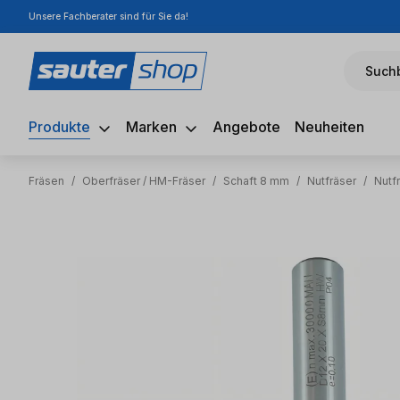
Unsere Fachberater sind für Sie da!
m Hauptinhalt springen
Zur Suche springen
Zur Hauptnavigation springen
Suchb
Produkte
Marken
Angebote
Neuheiten
Fräsen
/
Oberfräser / HM-Fräser
/
Schaft 8 mm
/
Nutfräser
/
Nutf
Bildergalerie überspringen