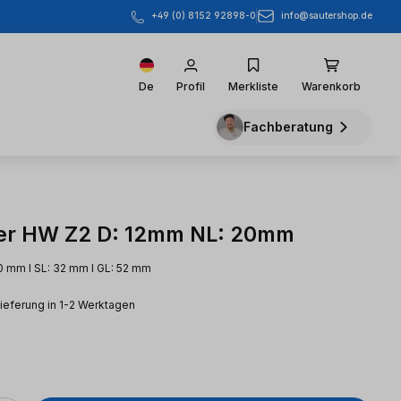
info@sautershop.de
+49 (0) 8152 92898-0
De
Profil
Merkliste
Warenkorb
Fachberatung
er HW Z2 D: 12mm NL: 20mm
20 mm l SL: 32 mm l GL: 52 mm
Lieferung in 1-2 Werktagen
eis: