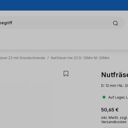
egriff
räser Z2 mit Grundschneide
/
Nutfräser Hw Z2 D: 12Mm Nl: 20Mm
Nutfräs
D: 12 mm l NL: 
Auf Lager, 
Regulärer Pr
50,65 €
inkl. MwSt. zzgl.
Versandkosten