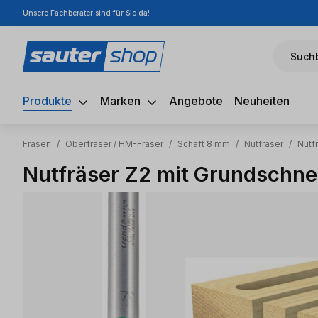
Unsere Fachberater sind für Sie da!
m Hauptinhalt springen
Zur Suche springen
Zur Hauptnavigation springen
Suchb
Produkte
Marken
Angebote
Neuheiten
Fräsen
/
Oberfräser / HM-Fräser
/
Schaft 8 mm
/
Nutfräser
/
Nutf
Nutfräser Z2 mit Grundschne