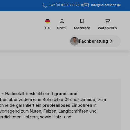
info@sautershop.de
+49 (0) 8152 92898-0
De
Profil
Merkliste
Warenkorb
Fachberatung
= Hartmetall-bestückt) sind
grund- und
aben aber zudem eine Bohrspitze (Grundschneide) zum
chneide garantiert ein
problemloses Einbohren
in
rvorragend zum Nuten, Falzen, Langlochfräsen und
verdichteten Hölzern, sowie Holz- und