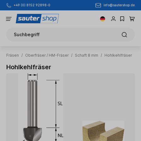
info@sautershop.de
+49 (0) 8152 92898-0
Zum Hauptinhalt springen
Suchbegriff
Fräsen
/
Oberfräser / HM-Fräser
/
Schaft 8 mm
/
Hohlkehlfräser
Hohlkehlfräser