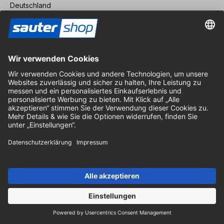
Deutschland
Anfahrt
Öffnungszeiten vor Ort
Montag bis Freitag
8:30 - 12:30 Uhr & 14:00 - 16:30 Uhr
Hilfe
Hinweise zur Batterieentsorgung
Hinweise zur Verpackung
Liefer- & Versandkosten
Zahlung & Steuer
Kontaktformular
Widerrufsrecht
FAQ-Service
Über uns
Karriere