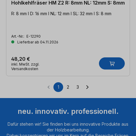
Hohlkehlfräser HM Z2 R: 8mm NL: 12mm S: 8mm
R: 8 mm l D: 16 mm l NL: 12 mm l SL: 32 mm l S: 8 mm
Art.-Nr.:
E-12290
Lieferbar ab 04.11.2026
48,20 €
inkl. MwSt. zzgl.
Versandkosten
1
2
3
Seite
Seite
Seite
neu. innovativ. professionell.
Dafür stehen wir! Sie finden bei uns innovative Produkte aus
der Holzbearbeitung.
Dabei konzentrieren wir uns im Kern auf die Bereiche Fräsen,