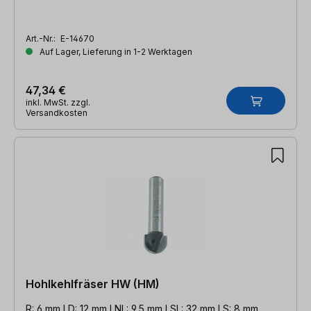
Art.-Nr.:
E-14670
Auf Lager, Lieferung in 1-2 Werktagen
47,34 €
inkl. MwSt. zzgl.
Versandkosten
Hohlkehlfräser HW (HM)
R: 6 mm l D: 12 mm l NL: 9,5 mm l SL: 32 mm l S: 8 mm