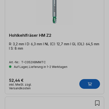
Hohlkehlfräser HM Z2
R: 3,2 mm l D: 6,3 mm l NL (C): 12,7 mm l GL (OL): 64,5 mm
l S: 8 mm
Art.-Nr.:
T-C052X8MMTC
Auf Lager, Lieferung in 1-2 Werktagen
52,44 €
inkl. MwSt. zzgl.
Versandkosten