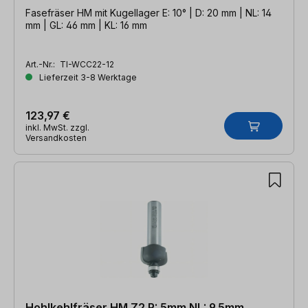
Fasefräser HM mit Kugellager E: 10° | D: 20 mm | NL: 14
mm | GL: 46 mm | KL: 16 mm
Art.-Nr.:
TI-WCC22-12
Lieferzeit 3-8 Werktage
123,97 €
inkl. MwSt. zzgl.
Versandkosten
Hohlkehlfräser HM Z2 R: 5mm NL: 9,5mm