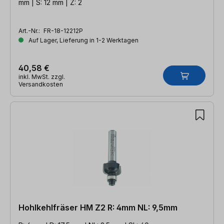
mm | S: 12 mm | Z: 2
Art.-Nr.:
FR-18-12212P
Auf Lager, Lieferung in 1-2 Werktagen
40,58 €
inkl. MwSt. zzgl.
Versandkosten
Hohlkehlfräser HM Z2 R: 4mm NL: 9,5mm