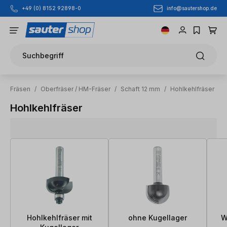
info@sautershop.de
+49 (0) 8152 92898-0
Zum Hauptinhalt springen
Suchbegriff
Fräsen
/
Oberfräser / HM-Fräser
/
Schaft 12 mm
/
Hohlkehlfräser
Hohlkehlfräser
Hohlkehlfräser mit
ohne Kugellager
W