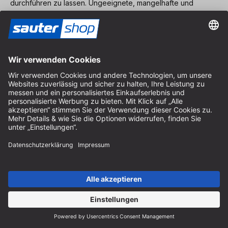
durchführen zu lassen. Ungeeignete, mangelhafte und
stumpfe Fräswerkzeuge stellen ein erhöhtes Sicherheitsrisiko
dar.
Allgemeine Sicherheitshinweise ENT
Fräser:
Welche Hinweise Sie bei der Benutzung von ENT
Oberfräsern beachten müssen, erfahren Sie hier
Sicherheitshinweise ENT Fräser
.
neu. innovativ. professionell.
Dafür stehen wir! Sie finden bei uns innovative Produkte aus
der Holzbearbeitung.
Dabei konzentrieren wir uns im Kern auf die Bereiche Fräsen,
Sägen und Bohren.