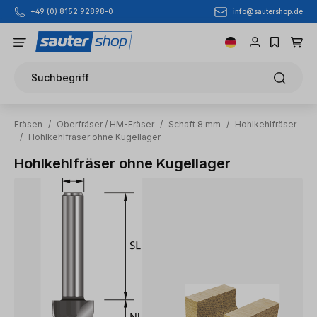
info@sautershop.de
+49 (0) 8152 92898-0
Zum Hauptinhalt springen
Suchbegriff
Fräsen
/
Oberfräser / HM-Fräser
/
Schaft 8 mm
/
Hohlkehlfräser
/
Hohlkehlfräser ohne Kugellager
Hohlkehlfräser ohne Kugellager