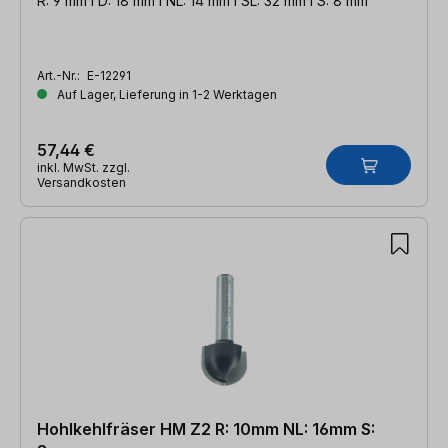
R: 9 mm l D: 18 mm l NL: 14 mm l SL: 32 mm l S: 8 mm
Art.-Nr.:
E-12291
Auf Lager, Lieferung in 1-2 Werktagen
57,44 €
inkl. MwSt. zzgl.
Versandkosten
Hohlkehlfräser HM Z2 R: 10mm NL: 16mm S: