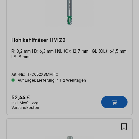
Hohlkehlfräser HM Z2
R: 3,2 mm l D: 6,3 mm l NL (C): 12,7 mm l GL (OL): 64,5 mm
l S: 8 mm
Art.-Nr.:
T-C052X8MMTC
Auf Lager, Lieferung in 1-2 Werktagen
52,44 €
inkl. MwSt. zzgl.
Versandkosten