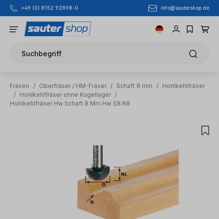
info@sautershop.de
+49 (0) 8152 92898-0
Zum Hauptinhalt springen
Suchbegriff
Fräsen
/
Oberfräser / HM-Fräser
/
Schaft 8 mm
/
Hohlkehlfräser
/
Hohlkehlfräser ohne Kugellager
/
Hohlkehlfräser Hw Schaft 8 Mm Hw S8 R8
Bildergalerie überspringen