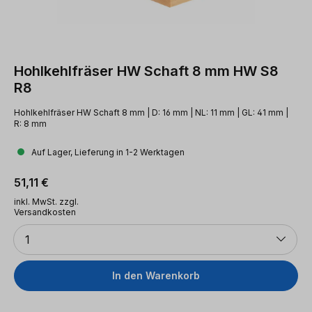
Hohlkehlfräser HW Schaft 8 mm HW S8
R8
Hohlkehlfräser HW Schaft 8 mm | D: 16 mm | NL: 11 mm | GL: 41 mm |
R: 8 mm
Auf Lager, Lieferung in 1-2 Werktagen
Regulärer Preis:
51,11 €
inkl. MwSt. zzgl.
Versandkosten
Anzahl
1
In den Warenkorb