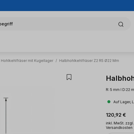
egriff
Hohlkehlfräser mit Kugellager
/
Halbhohlkehlfräser Z2 R5 Ø22 Mm
Halbhoh
R: 5 mm l D:22 m
Auf Lager, 
Regulärer Pr
120,92 €
inkl. MwSt. zzgl.
Versandkosten