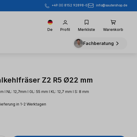
info@sautershop.de
+49 (0) 8152 92898-0
De
Profil
Merkliste
Warenkorb
Fachberatung
lkehlfräser Z2 R5 Ø22 mm
m l NL: 12,7mm l GL: 55 mm l KL: 12,7 mm l S: 8 mm
Lieferung in 1-2 Werktagen
eis: