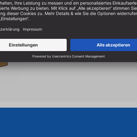
Hartmetall (HM) aus freud e
Perma-Shield
für höherer 
einfachere Reinigung
Made in Italy