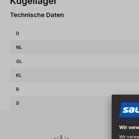
Kugellager
Technische Daten
D
NL
GL
KL
R
S