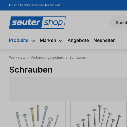
Unsere Fachberater sind für Sie da!
m Hauptinhalt springen
Zur Suche springen
Zur Hauptnavigation springen
Suchb
Produkte
Marken
Angebote
Neuheiten
Werkstatt
/
Verbindungstechnik
/
Schrauben
Schrauben