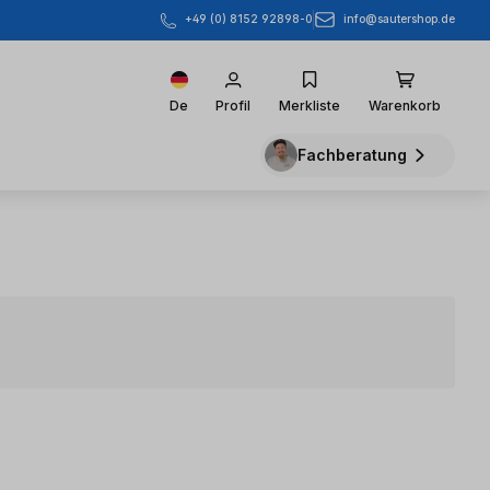
info@sautershop.de
+49 (0) 8152 92898-0
De
Profil
Merkliste
Warenkorb
Fachberatung