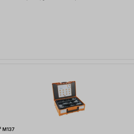
³ M137