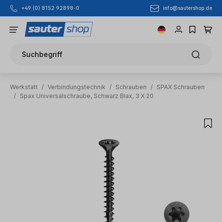
info@sautershop.de
+49 (0) 8152 92898-0
Zum Hauptinhalt springen
Suchbegriff
Werkstatt
/
Verbindungstechnik
/
Schrauben
/
SPAX Schrauben
/
Spax Universalschraube, Schwarz Blax, 3 X 20
Bildergalerie überspringen