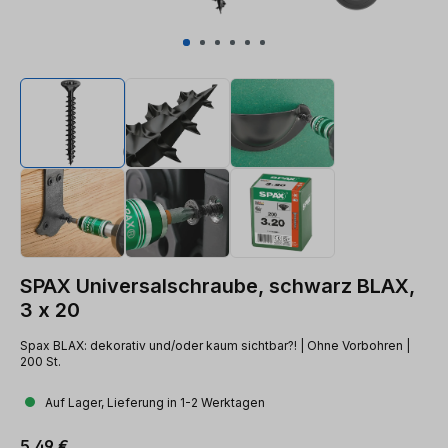
SPAX Universalschraube, schwarz BLAX,
3 x 20
Spax BLAX: dekorativ und/oder kaum sichtbar?! | Ohne Vorbohren |
200 St.
Auf Lager, Lieferung in 1-2 Werktagen
Regulärer Preis:
5,49 €