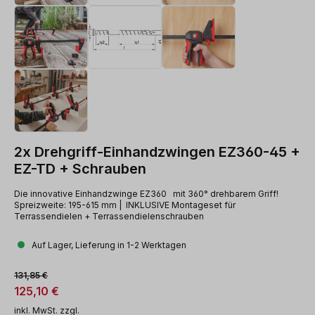
2x Drehgriff-Einhandzwingen EZ360-45 +
EZ-TD + Schrauben
Die innovative Einhandzwinge EZ360 mit 360° drehbarem Griff!
Spreizweite: 195-615 mm | INKLUSIVE Montageset für
Terrassendielen + Terrassendielenschrauben
Auf Lager, Lieferung in 1-2 Werktagen
Verkaufspreis:
Regulärer Preis:
131,85 €
125,10 €
inkl. MwSt. zzgl.