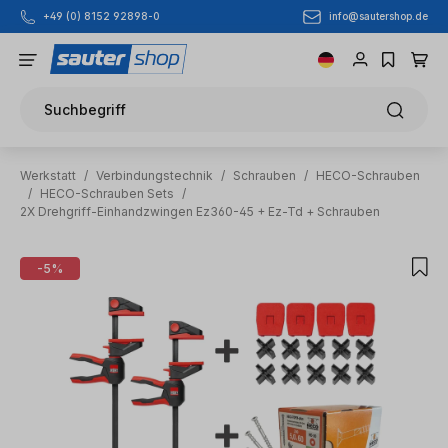
info@sautershop.de
+49 (0) 8152 92898-0
Zum Hauptinhalt springen
Suchbegriff
Werkstatt
/
Verbindungstechnik
/
Schrauben
/
HECO-Schrauben
/
HECO-Schrauben Sets
/
2X Drehgriff-Einhandzwingen Ez360-45 + Ez-Td + Schrauben
Bildergalerie überspringen
-5%