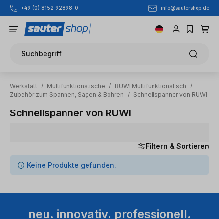
info@sautershop.de
+49 (0) 8152 92898-0
Zum Hauptinhalt springen
Suchbegriff
Werkstatt
/
Multifunktionstische
/
RUWI Multifunktionstisch
/
Zubehör zum Spannen, Sägen & Bohren
/
Schnellspanner von RUWI
Schnellspanner von RUWI
Filtern & Sortieren
0 Artikel gefunden
Keine Produkte gefunden.
neu. innovativ. professionell.