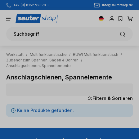
info@sautershop.de
+49 (0) 8152 92898-0
Zum Hauptinhalt springen
Suchbegriff
Werkstatt
/
Multifunktionstische
/
RUWI Multifunktionstisch
/
Zubehör zum Spannen, Sägen & Bohren
/
Anschlagschienen, Spannelemente
Anschlagschienen, Spannelemente
Filtern & Sortieren
0 Artikel gefunden
Keine Produkte gefunden.