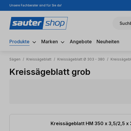
Unsere Fachberater sind für Sie da!
m Hauptinhalt springen
Zur Suche springen
Zur Hauptnavigation springen
Suchb
Produkte
Marken
Angebote
Neuheiten
Sägen
/
Kreissägeblatt
/
Kreissägeblatt Ø 303 - 380
/
Kreissägeb
Kreissägeblatt grob
10 Artikel gefunden
Kreissägeblatt HM 350 x 3,5/2,5 x