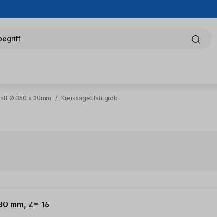
egriff
latt Ø 350 x 30mm
/
Kreissägeblatt grob
 30 mm, Z= 16