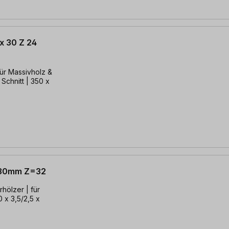
x 30 Z 24
für Massivholz &
 Schnitt | 350 x
x 30mm Z=32
hölzer | für
0 x 3,5/2,5 x