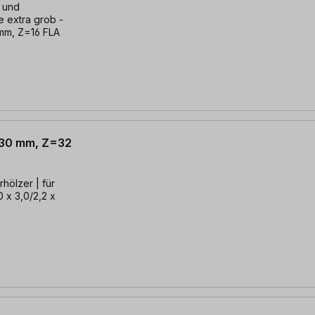
z und
e extra grob -
0mm, Z=16 FLA
x 30 mm, Z=32
hölzer | für
0 x 3,0/2,2 x