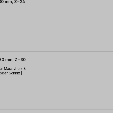
 30 mm, Z=24
x 30 mm, Z=30
für Massivholz &
rober Schnitt |