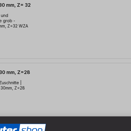
 30 mm, Z= 32
z und
e grob -
30mm, Z=32 WZA
x 30 mm, Z=28
Zuschnitte |
 x 30mm, Z=28