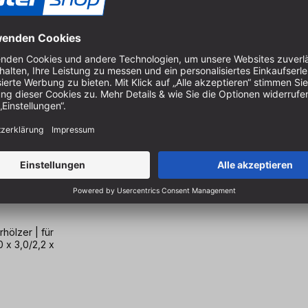
t 350x30,
,5 x 30mm,
x 30 mm, Z=32
hölzer | für
0 x 3,0/2,2 x