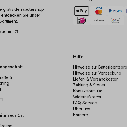
ie gratis den sautershop
 entdecken Sie unser
Sortiment.
stellen
Hilfe
dengeschäft
Hinweise zur Batterieentsor
Hinweise zur Verpackung
raße 4
Liefer- & Versandkosten
ching
Zahlung & Steuer
d
Kontaktformular
Widerrufsrecht
FAQ-Service
Über uns
Karriere
iten vor Ort
Freitag