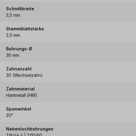
Schnittbreite
3,5 mm
Stammblattstärke
2,5 mm
Bohrungs-Ø
30 mm
Zahnanzahl
30 (Wechselzahn)
Zahnmaterial
Hartmetall (HM)
Spanwinkel
20°
Nebenlochbohrungen
2/9/46,4 | 2/10/60