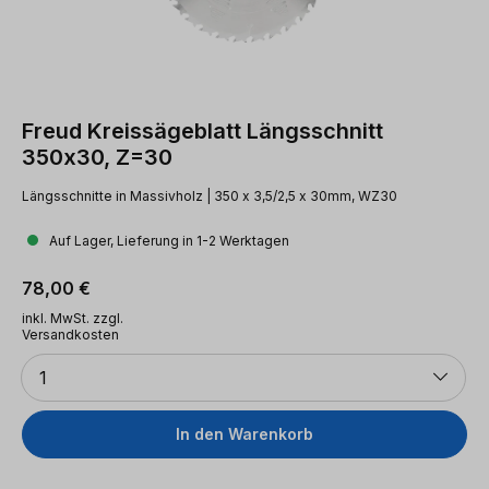
Freud Kreissägeblatt Längsschnitt
350x30, Z=30
Längsschnitte in Massivholz | 350 x 3,5/2,5 x 30mm, WZ30
Auf Lager, Lieferung in 1-2 Werktagen
Regulärer Preis:
78,00 €
inkl. MwSt. zzgl.
Versandkosten
Anzahl
1
In den Warenkorb