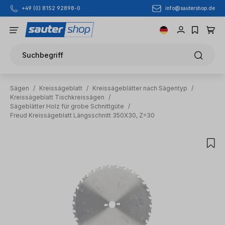
info@sautershop.de
+49 (0) 8152 92898-0
Zum Hauptinhalt springen
Suchbegriff
Sägen
/
Kreissägeblatt
/
Kreissägeblätter nach Sägentyp
/
Kreissägeblatt Tischkreissägen
/
Sägeblätter Holz für grobe Schnittgüte
/
Freud Kreissägeblatt Längsschnitt 350X30, Z=30
Bildergalerie überspringen