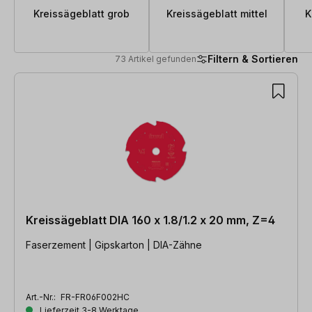
Kreissägeblatt grob
Kreissägeblatt mittel
K
Filtern & Sortieren
73 Artikel gefunden
73 Artikel gefunden
Kreissägeblatt DIA 160 x 1.8/1.2 x 20 mm, Z=4
Faserzement | Gipskarton | DIA-Zähne
Art.-Nr.:
FR-FR06F002HC
Lieferzeit 3-8 Werktage