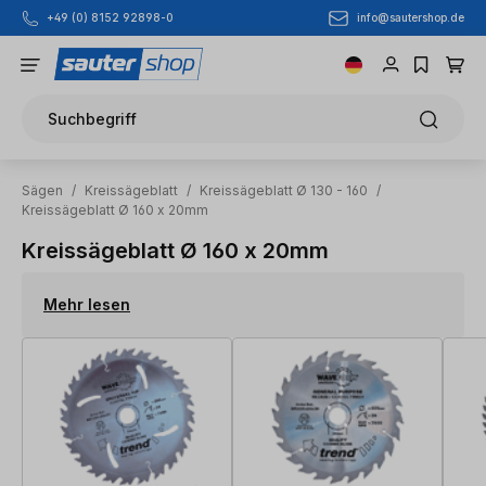
info@sautershop.de
+49 (0) 8152 92898-0
Zum Hauptinhalt springen
Suchbegriff
Sägen
/
Kreissägeblatt
/
Kreissägeblatt Ø 130 - 160
/
Kreissägeblatt Ø 160 x 20mm
Kreissägeblatt Ø 160 x 20mm
Mehr lesen