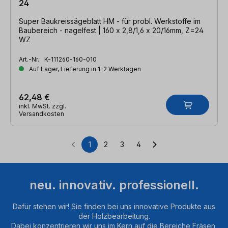
24
Super Baukreissägeblatt HM - für probl. Werkstoffe im
Baubereich - nagelfest | 160 x 2,8/1,6 x 20/16mm, Z=24
WZ
Art.-Nr.:
K-111260-160-010
Auf Lager, Lieferung in 1-2 Werktagen
62,48 €
inkl. MwSt. zzgl.
Versandkosten
1
2
3
4
Seite
Seite
Seite
Seite
neu. innovativ. professionell.
Dafür stehen wir! Sie finden bei uns innovative Produkte aus
der Holzbearbeitung.
Dabei konzentrieren wir uns im Kern auf die Bereiche Fräsen,