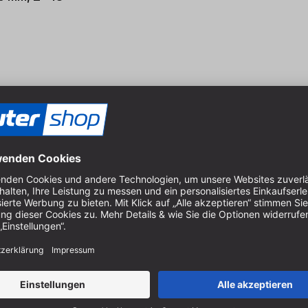
 20 mm, Z=48