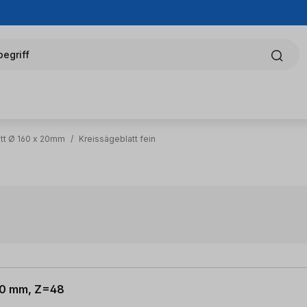
egriff
tt Ø 160 x 20mm
/
Kreissägeblatt fein
 20 mm, Z=48