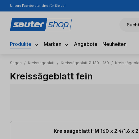
Unsere Fachberater sind für Sie da!
m Hauptinhalt springen
Zur Suche springen
Zur Hauptnavigation springen
Suchb
Produkte
Marken
Angebote
Neuheiten
Sägen
/
Kreissägeblatt
/
Kreissägeblatt Ø 130 - 160
/
Kreissägebla
Kreissägeblatt fein
8 Artikel gefunden
Kreissägeblatt HM 160 x 2.4/1.6 x