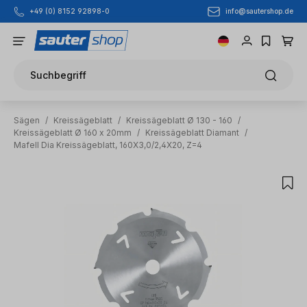
info@sautershop.de
+49 (0) 8152 92898-0
Zum Hauptinhalt springen
Suchbegriff
Sägen
/
Kreissägeblatt
/
Kreissägeblatt Ø 130 - 160
/
Kreissägeblatt Ø 160 x 20mm
/
Kreissägeblatt Diamant
/
Mafell Dia Kreissägeblatt, 160X3,0/2,4X20, Z=4
Bildergalerie überspringen