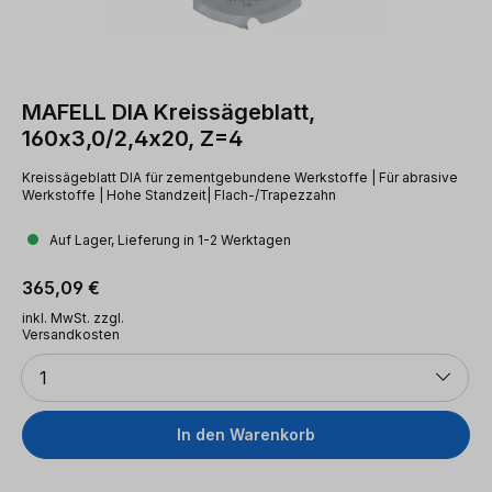
MAFELL DIA Kreissägeblatt,
160x3,0/2,4x20, Z=4
Kreissägeblatt DIA für zementgebundene Werkstoffe | Für abrasive
Werkstoffe | Hohe Standzeit| Flach-/Trapezzahn
Auf Lager, Lieferung in 1-2 Werktagen
Regulärer Preis:
365,09 €
inkl. MwSt. zzgl.
Versandkosten
Anzahl
1
In den Warenkorb