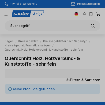
info@sautershop.de
+49 (0) 8152 92898-0
Zum Hauptinhalt springen
Suchbegriff
Sägen
/
Kreissägeblatt
/
Kreissägeblätter nach Sägentyp
/
Kreissägeblatt Formatkreissägen
/
Querschnitt Holz, Holzverbund- & Kunststoffe - sehr fein
Querschnitt Holz, Holzverbund- &
Kunststoffe - sehr fein
Filtern & Sortieren
0 Artikel gefunden
Keine Produkte gefunden.