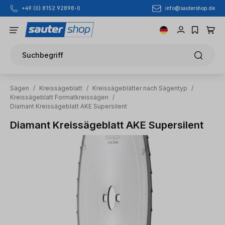
info@sautershop.de
+49 (0) 8152 92898-0
Zum Hauptinhalt springen
Suchbegriff
Sägen
/
Kreissägeblatt
/
Kreissägeblätter nach Sägentyp
/
Kreissägeblatt Formatkreissägen
/
Diamant Kreissägeblatt AKE Supersilent
Diamant Kreissägeblatt AKE Supersilent