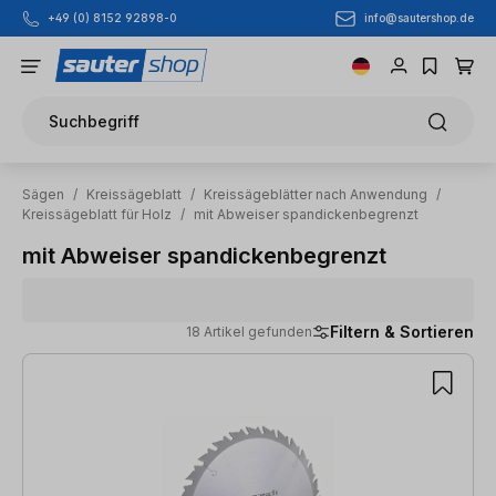
info@sautershop.de
+49 (0) 8152 92898-0
Zum Hauptinhalt springen
Suchbegriff
Sägen
/
Kreissägeblatt
/
Kreissägeblätter nach Anwendung
/
Kreissägeblatt für Holz
/
mit Abweiser spandickenbegrenzt
mit Abweiser spandickenbegrenzt
Filtern & Sortieren
18 Artikel gefunden
18 Artikel gefunden