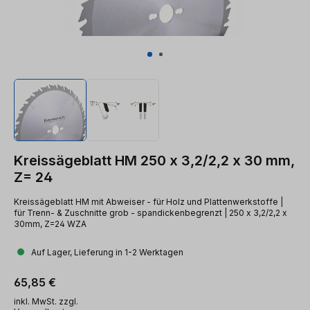
Kreissägeblatt HM 250 x 3,2/2,2 x 30 mm,
Z= 24
Kreissägeblatt HM mit Abweiser - für Holz und Plattenwerkstoffe |
für Trenn- & Zuschnitte grob - spandickenbegrenzt | 250 x 3,2/2,2 x
30mm, Z=24 WZA
Auf Lager, Lieferung in 1-2 Werktagen
Regulärer Preis:
65,85 €
inkl. MwSt. zzgl.