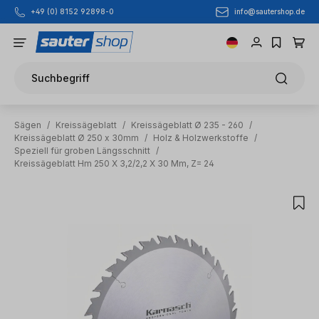
info@sautershop.de
+49 (0) 8152 92898-0
Zum Hauptinhalt springen
Suchbegriff
Sägen
/
Kreissägeblatt
/
Kreissägeblatt Ø 235 - 260
/
Kreissägeblatt Ø 250 x 30mm
/
Holz & Holzwerkstoffe
/
Speziell für groben Längsschnitt
/
Kreissägeblatt Hm 250 X 3,2/2,2 X 30 Mm, Z= 24
Bildergalerie überspringen