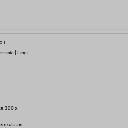
0 L
aminate | Längs
te 300 x
 & exotische