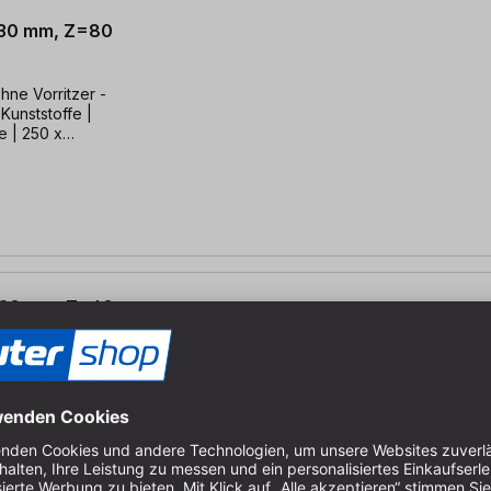
x 30 mm, Z=80
ohne Vorritzer -
 Kunststoffe |
e | 250 x
x 30 mm, Z=60
. Platten | für
2,8/2,0 x 30mm,