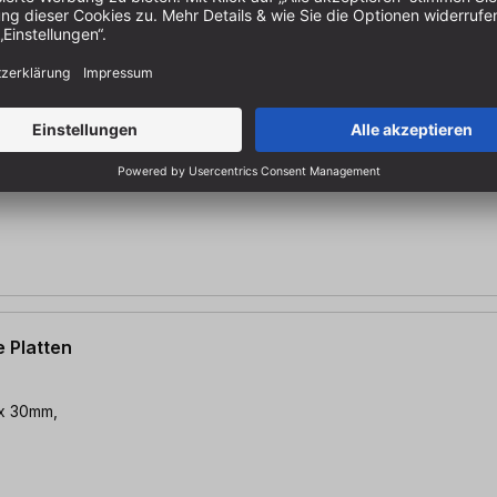
x 30 mm, Z=60
ohne Vorritzer -
 & Laminat | für
250 x 3,2/2,2 x
e Platten
 x 30mm,