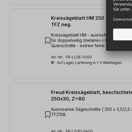
Kreissägeblatt HM 250 x 3,2/2,2 
TFZ neg.
Kreissägeblatt HM - ausrissfreier Schnitt 
für doppelseitig (melamin-) besch. Platten
Querschnitte - extrem feine Schnittgüte | 
30 mm, Z=60 TFZ neg.
Art.-Nr.:
FR-LU3E-0200
Auf Lager, Lieferung in 1-2 Werktagen
Freud Kreissägeblatt, beschichtet
250x30, Z=80
Ausrissarme Sägeschnitte | 250 x 3,5/2,5
TFZ108
Art.-Nr.:
FR-LG3D-0400