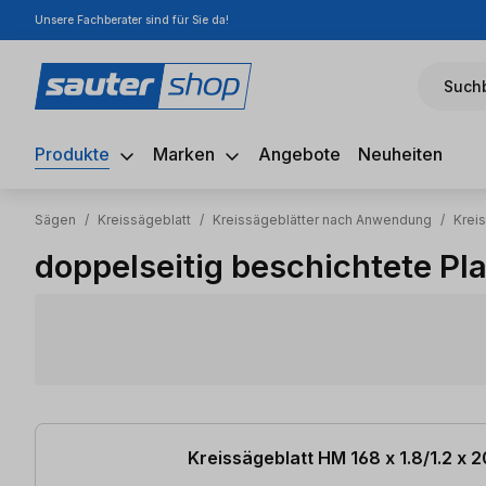
Unsere Fachberater sind für Sie da!
m Hauptinhalt springen
Zur Suche springen
Zur Hauptnavigation springen
Suchb
Produkte
Marken
Angebote
Neuheiten
Sägen
/
Kreissägeblatt
/
Kreissägeblätter nach Anwendung
/
Kreis
doppelseitig beschichtete Pl
26 Artikel gefunden
Kreissägeblatt HM 168 x 1.8/1.2 x