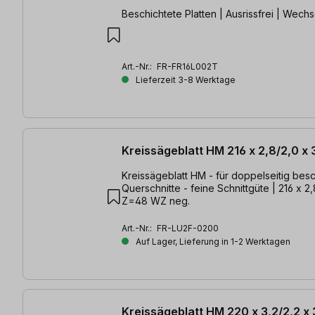
Beschichtete Platten | Ausrissfrei | Wech
Art.-Nr.:
FR-FR16L002T
Lieferzeit 3-8 Werktage
Kreissägeblatt HM 216 x 2,8/2,0 x
Kreissägeblatt HM - für doppelseitig besch
Querschnitte - feine Schnittgüte | 216 x 2
Z=48 WZ neg.
Art.-Nr.:
FR-LU2F-0200
Auf Lager, Lieferung in 1-2 Werktagen
Kreissägeblatt HM 220 x 3,2/2,2 