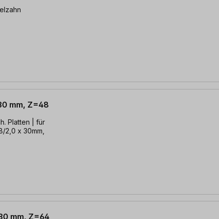
selzahn
 30 mm, Z=48
. Platten | für
,8/2,0 x 30mm,
x 30 mm, Z=64