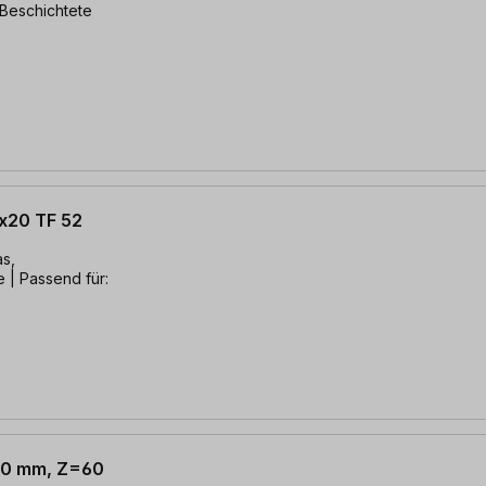
8x20 TF 52
as,
 | Passend für:
 30 mm, Z=60