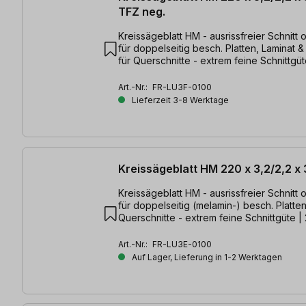
TFZ neg.
Kreissägeblatt HM - ausrissfreier Schnitt 
für doppelseitig besch. Platten, Laminat &
für Querschnitte - extrem feine Schnittgüt
3,2/2,2 x 30mm, Z=64 TFZ neg.
Art.-Nr.:
FR-LU3F-0100
Lieferzeit 3-8 Werktage
Kreissägeblatt HM 220 x 3,2/2,2 
Kreissägeblatt HM - ausrissfreier Schnitt 
für doppelseitig (melamin-) besch. Platten
Querschnitte - extrem feine Schnittgüte | 
30 mm, Z=56 TFZ neg.
Art.-Nr.:
FR-LU3E-0100
Auf Lager, Lieferung in 1-2 Werktagen