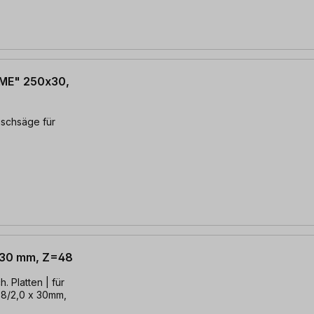
EME" 250x30,
Tischsäge für
x 30 mm, Z=48
. Platten | für
2,8/2,0 x 30mm,