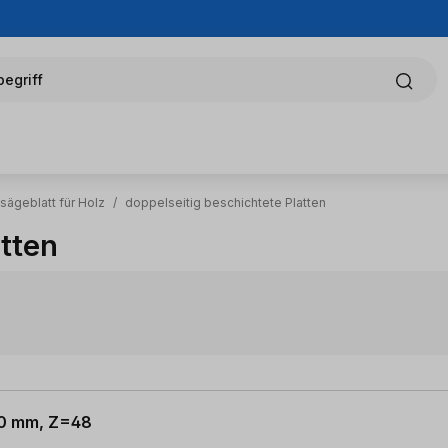
egriff
sägeblatt für Holz
/
doppelseitig beschichtete Platten
atten
 20 mm, Z=48