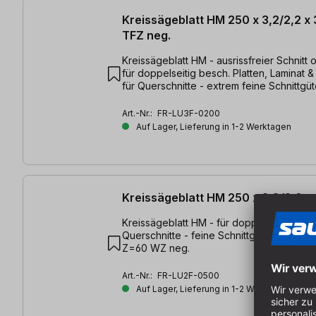
Kreissägeblatt HM 250 x 3,2/2,2 
TFZ neg.
Kreissägeblatt HM - ausrissfreier Schnitt 
für doppelseitig besch. Platten, Laminat &
für Querschnitte - extrem feine Schnittgüt
3,2/2,2 x 30mm, Z=80 TFZ neg.
Art.-Nr.:
FR-LU3F-0200
Auf Lager, Lieferung in 1-2 Werktagen
Kreissägeblatt HM 250 x 2,8/2,0 
Kreissägeblatt HM - für doppelseitig besch
Querschnitte - feine Schnittgüte | 250 x 
Z=60 WZ neg.
Art.-Nr.:
FR-LU2F-0500
Auf Lager, Lieferung in 1-2 Werktagen