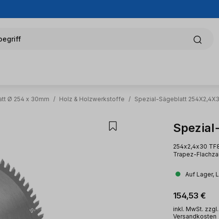
egriff
att Ø 254 x 30mm
/
Holz & Holzwerkstoffe
/
Spezial-Sägeblatt 254X2,4X
Spezial
254x2,4x30 TF80
Trapez-Flachza
Auf Lager, 
Regulärer Pr
154,53 €
inkl. MwSt. zzgl.
Versandkosten