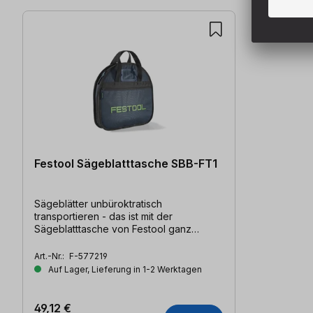
Festool Sägeblatttasche SBB-FT1
Sägeblätter unbüroktratisch
transportieren - das ist mit der
Sägeblatttasche von Festool ganz
einfach. Geeignet für 5 Sägeblätter.
Art.-Nr.:
F-577219
Auf Lager, Lieferung in 1-2 Werktagen
49,12 €