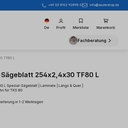
info@sautershop.de
+49 (0) 8152 92898-0
De
Profil
Merkliste
Warenkorb
Fachberatung
30 Tf80 L
-Sägeblatt 254x2,4x30 TF80 L
 L Spezial-Sägeblatt | Laminate | Längs & Quer |
hn für TKS 80
Lieferung in 1-2 Werktagen
eis: