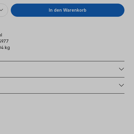
In den Warenkorb
l
5977
04 kg
g