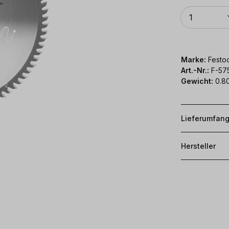
Anzahl
1
Marke:
Festoo
Art.-Nr.:
F-57
Gewicht:
0.8
Lieferumfan
Hersteller