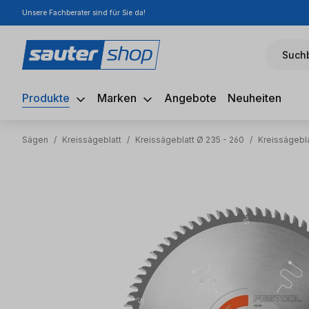
Unsere Fachberater sind für Sie da!
m Hauptinhalt springen
Zur Suche springen
Zur Hauptnavigation springen
Suchb
Produkte
Marken
Angebote
Neuheiten
Sägen
/
Kreissägeblatt
/
Kreissägeblatt Ø 235 - 260
/
Kreissägebl
Bildergalerie überspringen