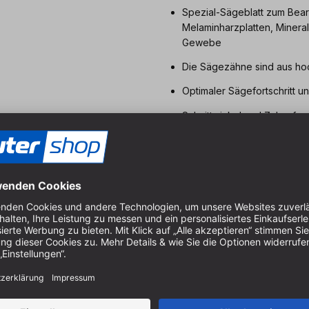
Spezial-Sägeblatt zum Bear
Melaminharzplatten, Miner
Gewebe
Die Sägezähne sind aus hoc
Optimaler Sägefortschritt u
Schnittwinkel und Zahnnfo
Die Farbcodierung erleichte
Passend für TKS 80