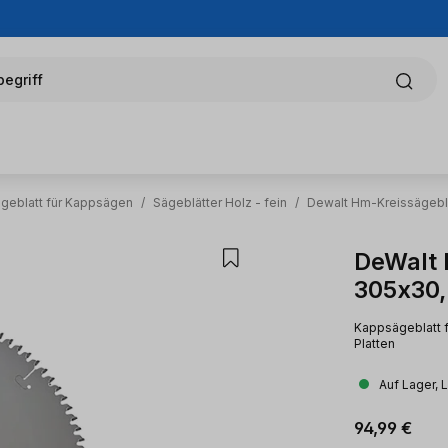
egriff
ägeblatt für Kappsägen
/
Sägeblätter Holz - fein
/
Dewalt Hm-Kreissägebl
DeWalt 
305x30,
Kappsägeblatt f
Platten
Auf Lager, 
Regulärer Pr
94,99 €