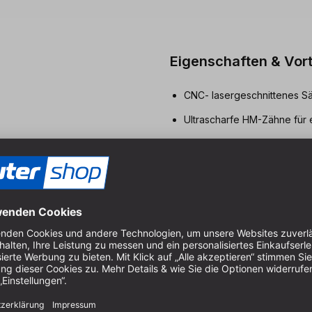
Eigenschaften & Vort
CNC- lasergeschnittenes Sä
Ultrascharfe HM-Zähne für 
Bis zu fünf mal nachschärfb
Optimierter Zahnwinkel für 
Dehnungs-Schlitze für abso