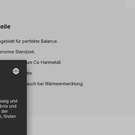
eile
geblatt für perfekte Balance.
enorme Standzeit.
ar dank Premium C4-Hartmetall.
saubere Schnitte.
lute Planheit, auch bei Wärmeentwicklung.