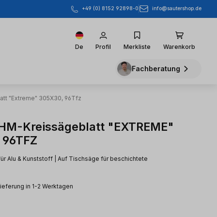
info@sautershop.de
+49 (0) 8152 92898-0
De
Profil
Merkliste
Warenkorb
Fachberatung
att "Extreme" 305X30, 96Tfz
HM-Kreissägeblatt "EXTREME"
 96TFZ
ür Alu & Kunststoff | Auf Tischsäge für beschichtete
Lieferung in 1-2 Werktagen
eis: