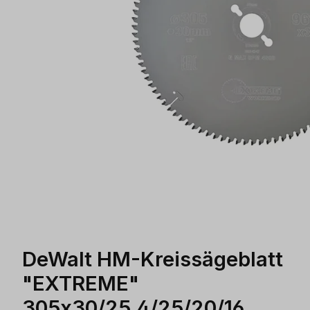
DeWalt HM-Kreissägeblatt
"EXTREME"
305x30/25,4/25/20/16,