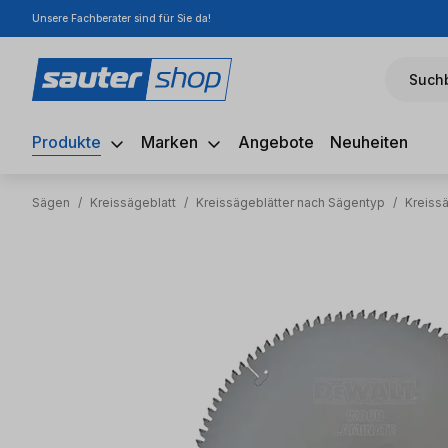
Unsere Fachberater sind für Sie da!
m Hauptinhalt springen
Zur Suche springen
Zur Hauptnavigation springen
Suchb
Produkte
Marken
Angebote
Neuheiten
Sägen
/
Kreissägeblatt
/
Kreissägeblätter nach Sägentyp
/
Kreiss
Bildergalerie überspringen