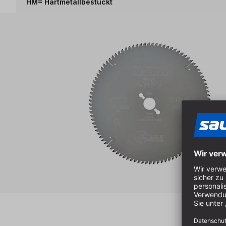
HM= Hartmetallbestückt
Produktgalerie überspringen