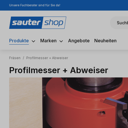
Unsere Fachberater sind für Sie da!
m Hauptinhalt springen
Zur Suche springen
Zur Hauptnavigation springen
Suchb
Produkte
Marken
Angebote
Neuheiten
Fräsen
/
Profilmesser + Abweiser
Profilmesser + Abweiser