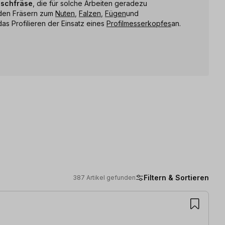
ischfräse
, die für solche Arbeiten geradezu
n den Fräsern zum
Nuten
,
Falzen
,
Fügen
und
 das Profilieren der Einsatz eines
Profilmesserkopfes
an.
Filtern & Sortieren
387 Artikel gefunden