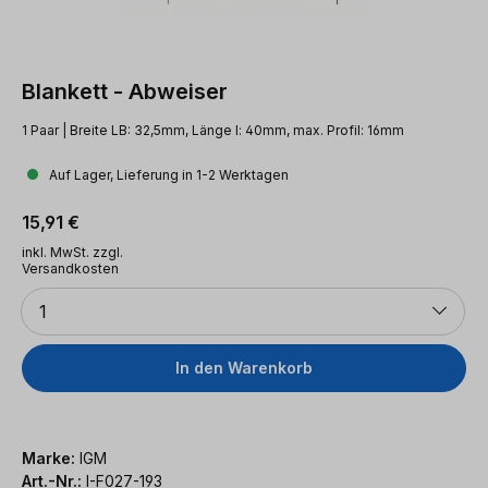
Blankett - Abweiser
1 Paar | Breite LB: 32,5mm, Länge l: 40mm, max. Profil: 16mm
Auf Lager, Lieferung in 1-2 Werktagen
Regulärer Preis:
15,91 €
inkl. MwSt. zzgl.
Versandkosten
Anzahl
1
In den Warenkorb
Marke:
IGM
Art.-Nr.:
I-F027-193