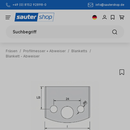
info@sautershop.de
+49 (0) 8152 92898-0
Zum Hauptinhalt springen
Suchbegriff
Fräsen
/
Profilmesser + Abweiser
/
Blanketts
/
Blankett - Abweiser
Bildergalerie überspringen