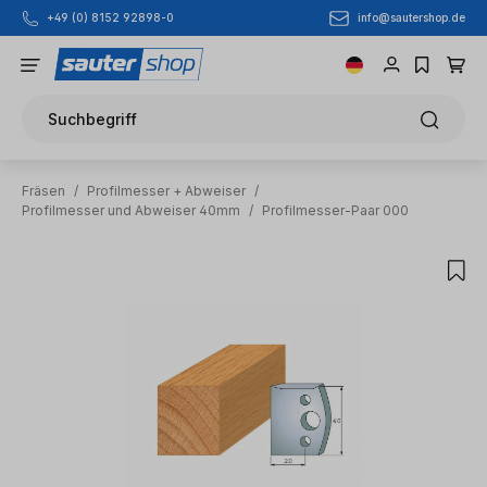
info@sautershop.de
+49 (0) 8152 92898-0
Zum Hauptinhalt springen
Suchbegriff
Fräsen
/
Profilmesser + Abweiser
/
Profilmesser und Abweiser 40mm
/
Profilmesser-Paar 000
Bildergalerie überspringen