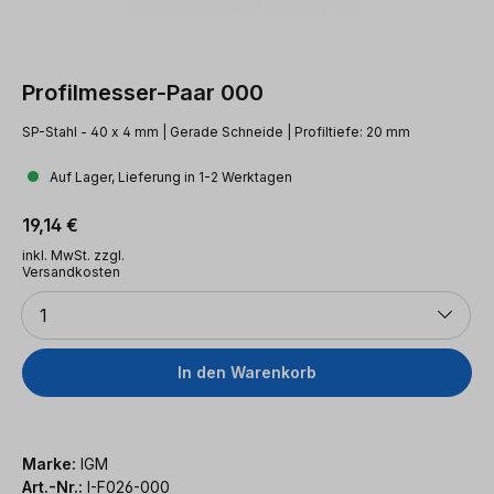
Profilmesser-Paar 000
SP-Stahl - 40 x 4 mm | Gerade Schneide | Profiltiefe: 20 mm
Auf Lager, Lieferung in 1-2 Werktagen
Regulärer Preis:
19,14 €
inkl. MwSt. zzgl.
Versandkosten
Anzahl
1
In den Warenkorb
Marke:
IGM
Art.-Nr.:
I-F026-000