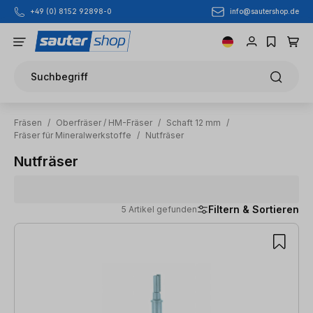
info@sautershop.de
+49 (0) 8152 92898-0
Zum Hauptinhalt springen
Suchbegriff
Fräsen
/
Oberfräser / HM-Fräser
/
Schaft 12 mm
/
Fräser für Mineralwerkstoffe
/
Nutfräser
Nutfräser
Filtern & Sortieren
5 Artikel gefunden
5 Artikel gefunden