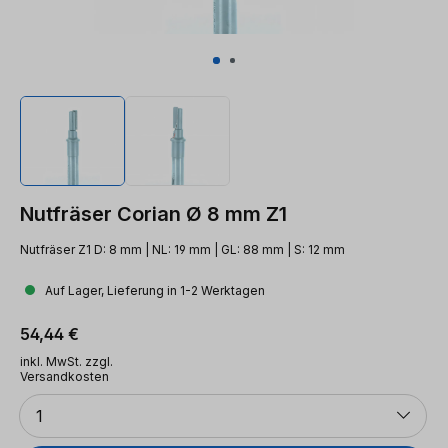
Nutfräser Corian Ø 8 mm Z1
Nutfräser Z1 D: 8 mm | NL: 19 mm | GL: 88 mm | S: 12 mm
Auf Lager, Lieferung in 1-2 Werktagen
Regulärer Preis:
54,44 €
inkl. MwSt. zzgl.
Versandkosten
Anzahl
1