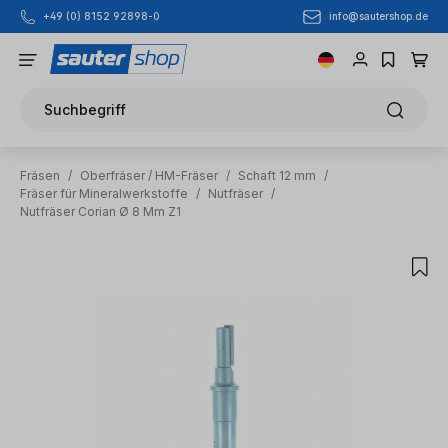
info@sautershop.de
+49 (0) 8152 92898-0
Zum Hauptinhalt springen
Suchbegriff
Fräsen
/
Oberfräser / HM-Fräser
/
Schaft 12 mm
/
Fräser für Mineralwerkstoffe
/
Nutfräser
/
Nutfräser Corian Ø 8 Mm Z1
Bildergalerie überspringen