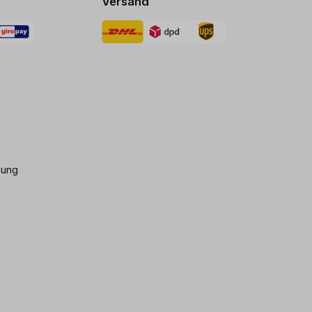
Versand
gung