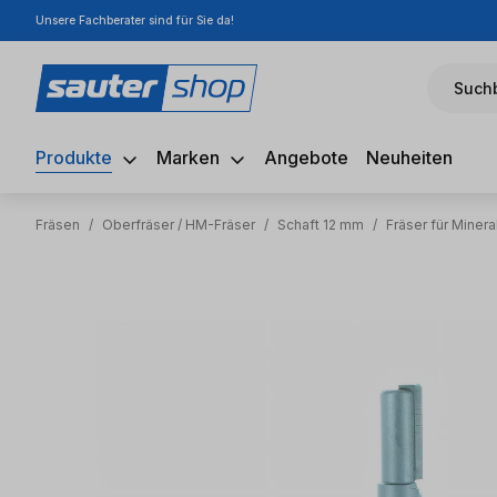
Unsere Fachberater sind für Sie da!
m Hauptinhalt springen
Zur Suche springen
Zur Hauptnavigation springen
Suchb
Produkte
Marken
Angebote
Neuheiten
Fräsen
/
Oberfräser / HM-Fräser
/
Schaft 12 mm
/
Fräser für Miner
Bildergalerie überspringen