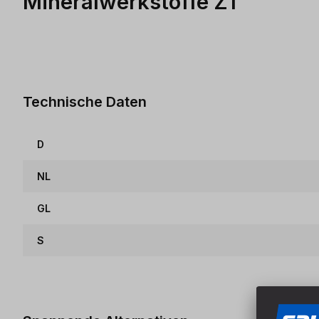
Mineralwerkstoffe Z1
Technische Daten
D
NL
GL
S
Produktgalerie überspringen