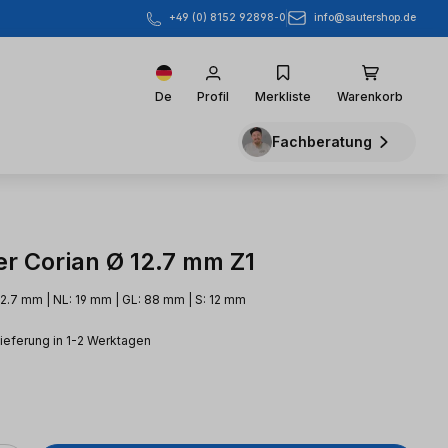
info@sautershop.de
+49 (0) 8152 92898-0
De
Profil
Merkliste
Warenkorb
Fachberatung
er Corian Ø 12.7 mm Z1
12.7 mm | NL: 19 mm | GL: 88 mm | S: 12 mm
Lieferung in 1-2 Werktagen
eis: