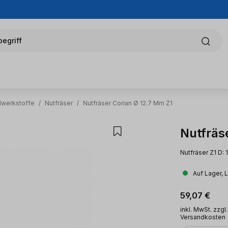
egriff
alwerkstoffe
/
Nutfräser
/
Nutfräser Corian Ø 12.7 Mm Z1
Nutfräs
Nutfräser Z1 D: 
Auf Lager, 
Regulärer Pr
59,07 €
inkl. MwSt. zzgl.
Versandkosten