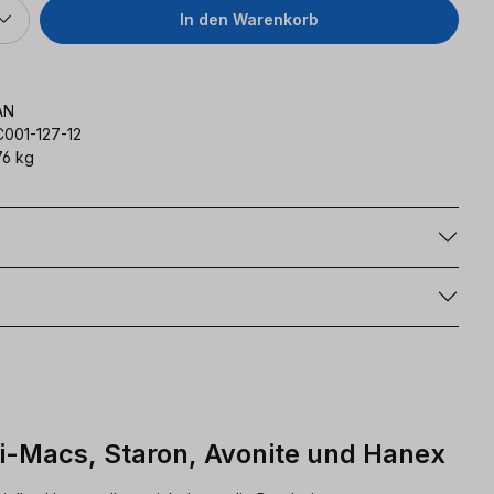
In den Warenkorb
AN
C001-127-12
6 kg
g
Hi-Macs, Staron, Avonite und Hanex