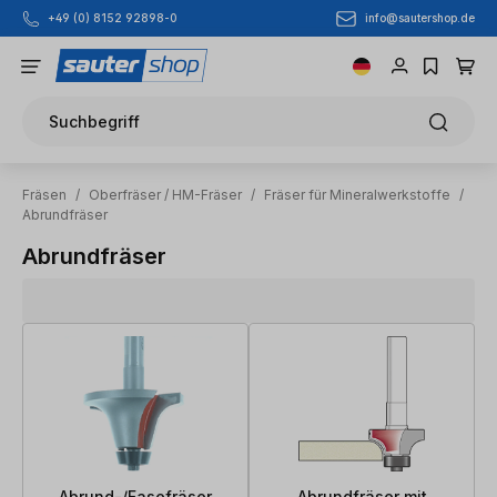
info@sautershop.de
+49 (0) 8152 92898-0
Zum Hauptinhalt springen
Suchbegriff
Fräsen
/
Oberfräser / HM-Fräser
/
Fräser für Mineralwerkstoffe
/
Abrundfräser
Abrundfräser
Abrund-/Fasefräser
Abrundfräser mit