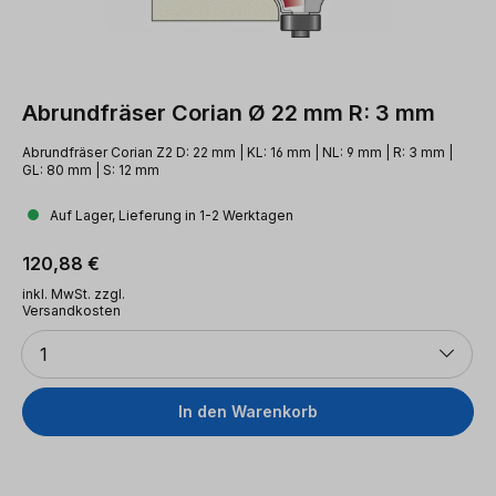
Abrundfräser Corian Ø 22 mm R: 3 mm
Abrundfräser Corian Z2 D: 22 mm | KL: 16 mm | NL: 9 mm | R: 3 mm |
GL: 80 mm | S: 12 mm
Auf Lager, Lieferung in 1-2 Werktagen
Regulärer Preis:
120,88 €
inkl. MwSt. zzgl.
Versandkosten
Anzahl
1
In den Warenkorb