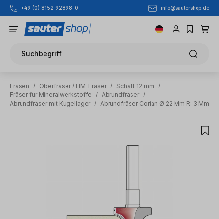
info@sautershop.de
+49 (0) 8152 92898-0
Zum Hauptinhalt springen
Suchbegriff
Fräsen
/
Oberfräser / HM-Fräser
/
Schaft 12 mm
/
Fräser für Mineralwerkstoffe
/
Abrundfräser
/
Abrundfräser mit Kugellager
/
Abrundfräser Corian Ø 22 Mm R: 3 Mm
Bildergalerie überspringen