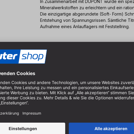
In Zusammenarbeit mit DUPONT wurde ein spezie
Mineralwerkstoffen zu erleichtern und ein ratio
Die einzigartige abgerundete (Soft- Form) Schn
Entstehung von Spannungsrissen. Sämtliche Ti
Aufnahme eines Anlauflagers mit Feststellring.
49 mm
31 mm
6,35 mm
102 mm
12 mm
12°