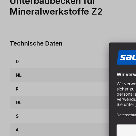
Unterbaubecken für
Mineralwerkstoffe Z2
Technische Daten
D
NL
R
GL
S
A