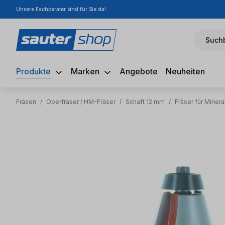
Unsere Fachberater sind für Sie da!
m Hauptinhalt springen
Zur Suche springen
Zur Hauptnavigation springen
Suchb
Produkte
Marken
Angebote
Neuheiten
Fräsen
/
Oberfräser / HM-Fräser
/
Schaft 12 mm
/
Fräser für Miner
Bildergalerie überspringen