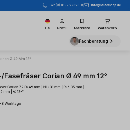
info@sautershop.de
+49 (0) 8152 92898-0
De
Profil
Merkliste
Warenkorb
Fachberatung
orian Ø 49 Mm 12°
/Fasefräser Corian Ø 49 mm 12°
ser Corian Z2 D: 49 mm | NL: 31 mm | R: 6,35 mm |
12 mm | A: 12-°
3-8 Werktage
eis: