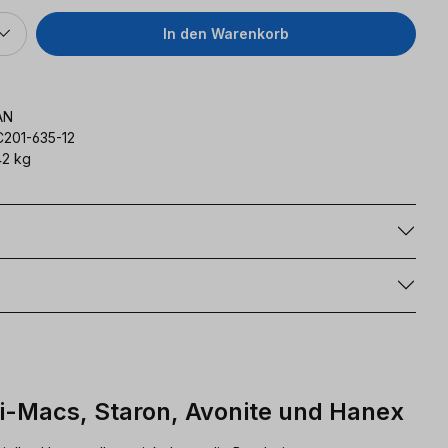
In den Warenkorb
AN
C201-635-12
2 kg
g
Hi-Macs, Staron, Avonite und Hanex