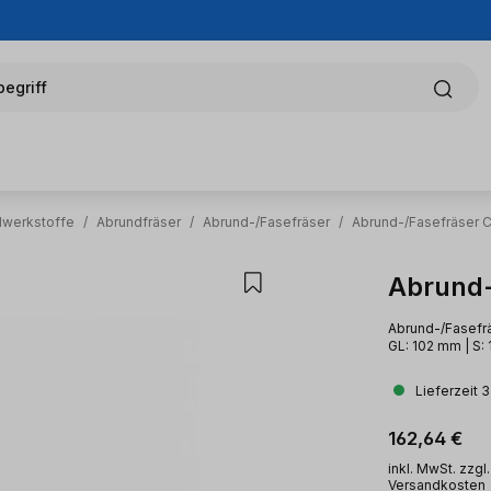
egriff
alwerkstoffe
/
Abrundfräser
/
Abrund-/Fasefräser
/
Abrund-/Fasefräser C
Abrund-
Abrund-/Fasefrä
GL: 102 mm | S: 
Lieferzeit 
Regulärer Pr
162,64 €
inkl. MwSt. zzgl.
Versandkosten