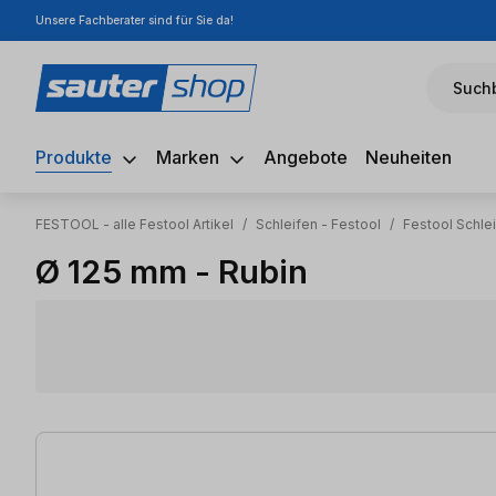
Unsere Fachberater sind für Sie da!
m Hauptinhalt springen
Zur Suche springen
Zur Hauptnavigation springen
Suchb
Produkte
Marken
Angebote
Neuheiten
FESTOOL - alle Festool Artikel
/
Schleifen - Festool
/
Festool Schlei
Ø 125 mm - Rubin
9 Artikel gefunden