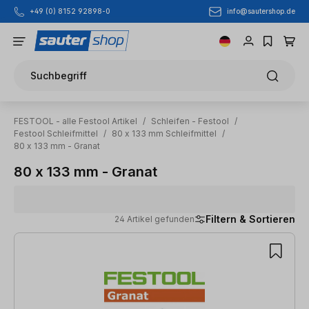
info@sautershop.de
+49 (0) 8152 92898-0
Zum Hauptinhalt springen
Suchbegriff
FESTOOL - alle Festool Artikel
/
Schleifen - Festool
/
Festool Schleifmittel
/
80 x 133 mm Schleifmittel
/
80 x 133 mm - Granat
80 x 133 mm - Granat
Filtern & Sortieren
24 Artikel gefunden
24 Artikel gefunden