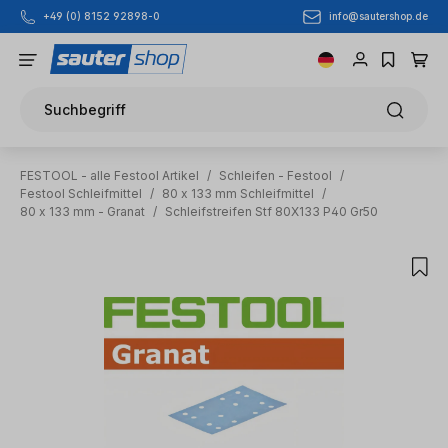
info@sautershop.de
+49 (0) 8152 92898-0
Zum Hauptinhalt springen
Suchbegriff
FESTOOL - alle Festool Artikel
/
Schleifen - Festool
/
Festool Schleifmittel
/
80 x 133 mm Schleifmittel
/
80 x 133 mm - Granat
/
Schleifstreifen Stf 80X133 P40 Gr50
Bildergalerie überspringen