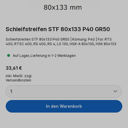
Schleifstreifen STF 80x133 P40 GR50
Schleifstreifen STF 80x133 P40 GR50 | Körnung: P40 | Für: RTS
400, RTSC 400, RS 400, RS 4, LS 130, HSK-A 80x130, HSK 80x133
Auf Lager, Lieferung in 1-2 Werktagen
Regulärer Preis:
33,61 €
inkl. MwSt. zzgl.
Versandkosten
Anzahl
1
In den Warenkorb