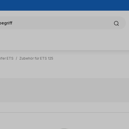
egriff
ifer ETS
/
Zubehör für ETS 125