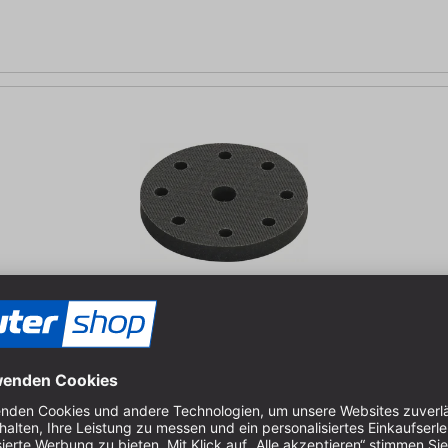
 15 mm | Durchmesser: 120 mm | Lochkreisdurchmesser: 90 mm