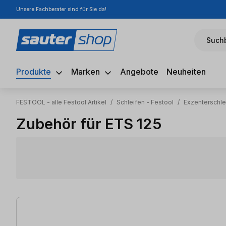
Unsere Fachberater sind für Sie da!
m Hauptinhalt springen
Zur Suche springen
Zur Hauptnavigation springen
Suchb
Produkte
Marken
Angebote
Neuheiten
FESTOOL - alle Festool Artikel
/
Schleifen - Festool
/
Exzenterschle
Zubehör für ETS 125
11 Artikel gefunden