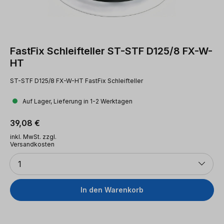
FastFix Schleifteller ST-STF D125/8 FX-W-
HT
ST-STF D125/8 FX-W-HT FastFix Schleifteller
Auf Lager, Lieferung in 1-2 Werktagen
Regulärer Preis:
39,08 €
inkl. MwSt. zzgl.
Versandkosten
Anzahl
1
In den Warenkorb