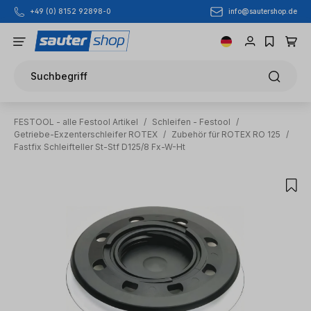
info@sautershop.de
+49 (0) 8152 92898-0
Zum Hauptinhalt springen
Suchbegriff
FESTOOL - alle Festool Artikel
/
Schleifen - Festool
/
Getriebe-Exzenterschleifer ROTEX
/
Zubehör für ROTEX RO 125
/
Fastfix Schleifteller St-Stf D125/8 Fx-W-Ht
Bildergalerie überspringen