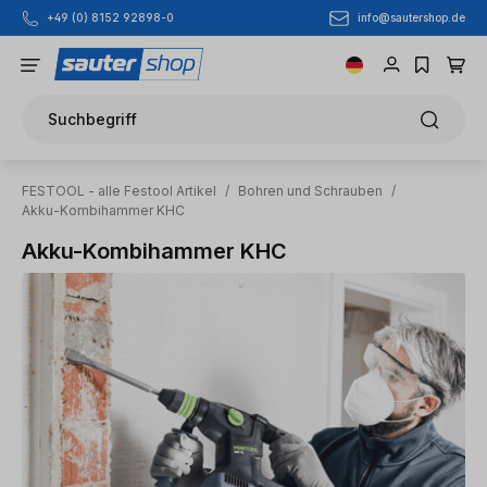
info@sautershop.de
+49 (0) 8152 92898-0
Zum Hauptinhalt springen
Suchbegriff
FESTOOL - alle Festool Artikel
/
Bohren und Schrauben
/
Akku-Kombihammer KHC
Akku-Kombihammer KHC