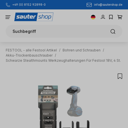
info@sautershop.de
+49 (0) 8152 92898-0
Zum Hauptinhalt springen
Suchbegriff
FESTOOL - alle Festool Artikel
/
Bohren und Schrauben
/
Akku-Trockenbauschrauber
/
Schwarze Stealthmounts Werkzeughalterungen Für Festool 18V, 4 St.
Bildergalerie überspringen