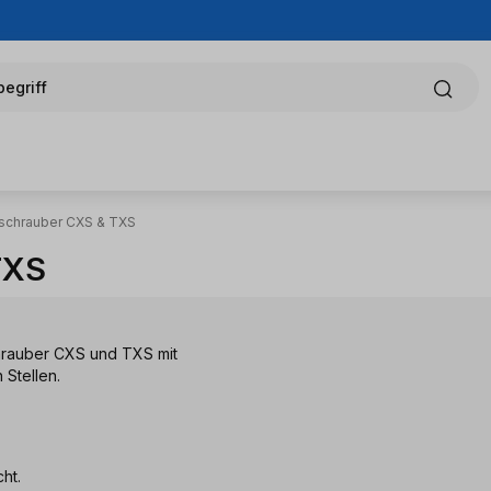
egriff
schrauber CXS & TXS
TXS
hrauber CXS und TXS mit
Stellen.
ht.