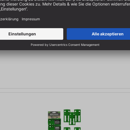
Festool 18V, 4 St.
Farblich abgestimmt