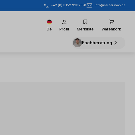
info@sautershop.de
+49 (0) 8152 92898-0
De
Profil
Merkliste
Warenkorb
Fachberatung