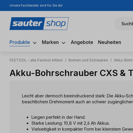
Unsere Fachberater sind für Sie da!
m Hauptinhalt springen
Zur Suche springen
Zur Hauptnavigation springen
Suchb
Produkte
Marken
Angebote
Neuheiten
FESTOOL - alle Festool Artikel
/
Bohren und Schrauben
/
Akku-Bohr
Akku-Bohrschrauber CXS & 
Leicht aber dennoch beeindruckend stark: Die Akku-Sc
beachtlichem Drehmoment auch an schwer zugänglichen 
Liegen perfekt in der Hand.
Starke Leistung: 10,8 V mit 2,6 Ah Akkus.
Vielseitigkeit in kompakter Form bei kleinstem Gewic