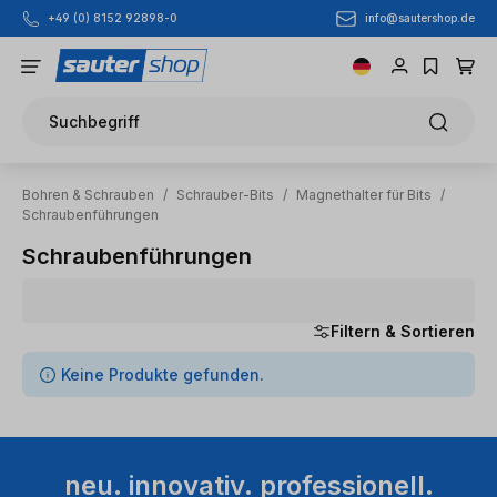
info@sautershop.de
+49 (0) 8152 92898-0
Zum Hauptinhalt springen
Suchbegriff
Bohren & Schrauben
/
Schrauber-Bits
/
Magnethalter für Bits
/
Schraubenführungen
Schraubenführungen
Filtern & Sortieren
0 Artikel gefunden
Keine Produkte gefunden.
neu. innovativ. professionell.