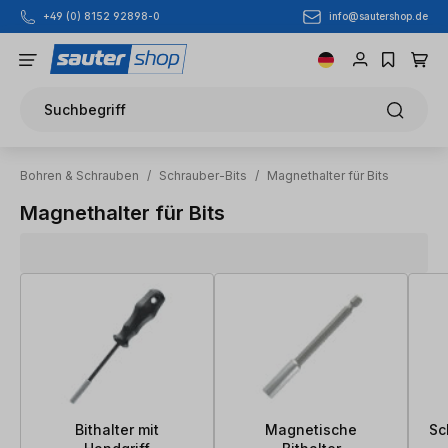
info@sautershop.de
+49 (0) 8152 92898-0
Zum Hauptinhalt springen
Suchbegriff
Bohren & Schrauben
/
Schrauber-Bits
/
Magnethalter für Bits
Magnethalter für Bits
Bithalter mit
Magnetische
Sc