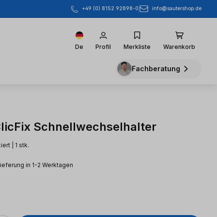
info@sautershop.de
+49 (0) 8152 92898-0
De
Profil
Merkliste
Warenkorb
Fachberatung
icFix Schnellwechselhalter
ert | 1 stk.
Lieferung in 1-2 Werktagen
eis: