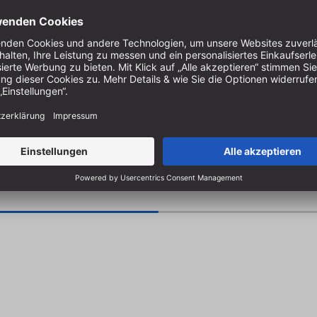
draußen
 PH1, 5 x PH2, 3 x PH3, 2 x PZ1,
von HolzWerken, Vincentz | 1
x PZ3, 1 x T10, 1 x T15, 3 x
Vorschläge von Gartenliege b
5, 3 x T30, 1 x T40 | TIN-
Spielhaus
 | inkl. 1 Magnethalter 58 mm
OX31TIN
Art.-Nr.:
VI-20753
, Lieferung in 1-2 Werktagen
Auf Lager, Lieferung in 1-2 W
22,00 €
zgl.
inkl. MwSt. zzgl.
ten
Versandkosten