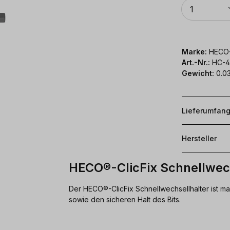
Anzahl
1
Marke:
HECO
Art.-Nr.:
HC-4
Gewicht:
0.03
Lieferumfan
Hersteller
HECO®-ClicFix Schnellwech
Der HECO®-ClicFix Schnellwechsellhalter ist m
sowie den sicheren Halt des Bits.