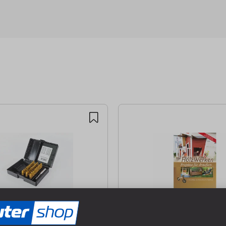
r-Bit Kassette TIN
HolzWerken - Projekte fü