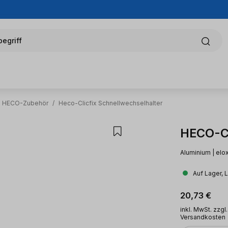
egriff
HECO-Zubehör
/
Heco-Clicfix Schnellwechselhalter
HECO-Cl
Aluminium | eloxi
Auf Lager, 
Regulärer Pr
20,73 €
inkl. MwSt. zzgl.
Versandkosten