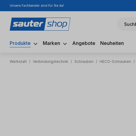
Unsere Fachberater sind für Sie da!
m Hauptinhalt springen
Zur Suche springen
Zur Hauptnavigation springen
Suchb
Produkte
Marken
Angebote
Neuheiten
Werkstatt
/
Verbindungstechnik
/
Schrauben
/
HECO-Schrauben
/
Bildergalerie überspringen