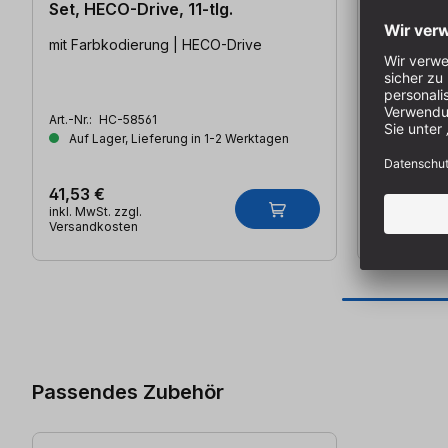
Set, HECO-Drive, 11-tlg.
mit Farbkodierung | HECO-Drive
Inhalt: 2 x
5 x PZ2, 3 
T20, 3 x T2
beschichtet
Art.-Nr.:
HC-58561
Art.-Nr.:
A-B
Auf Lager, Lieferung in 1-2 Werktagen
Auf Lager
41,53 €
22,99 €
inkl. MwSt. zzgl.
inkl. MwSt. z
Versandkosten
Versandkos
Produktgalerie überspringen
Passendes Zubehör