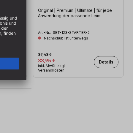
Original | Premium | Ultimate | für jede
3
Anwendung der passende Leim
is
Art.-Nr.:
SET-123-STARTER-2
Nachschub ist unterwegs
erktagen
37,43 €
33,95 €
Details
inkl. MwSt. zzgl.
Versandkosten