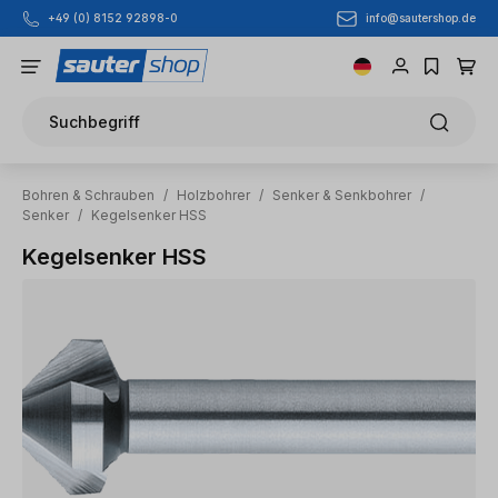
info@sautershop.de
+49 (0) 8152 92898-0
Zum Hauptinhalt springen
Suchbegriff
Bohren & Schrauben
/
Holzbohrer
/
Senker & Senkbohrer
/
Senker
/
Kegelsenker HSS
Kegelsenker HSS