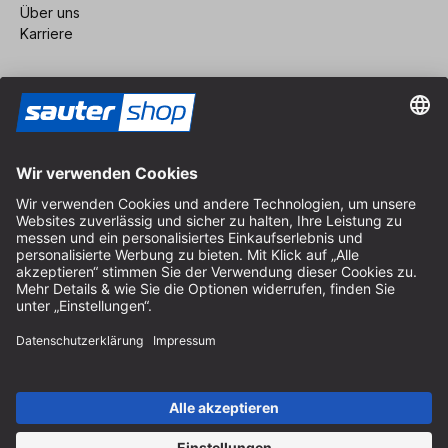
Über uns
Karriere
Vertrag widerrufen
Impressum
AGB
Datenschutz
Cookie-Einstellungen
© 2026 sauter GmbH
inkl. MwSt. / exkl. Versandkosten
* kostenloser Versand ab 150 Euro Bestellwert innerhalb
Deutschlands für die Standard-Paketgrößen - ausgenommen
Sperrgut und Fracht
In Abh. des Lieferlandes kann die MwSt. an der Kasse variieren.