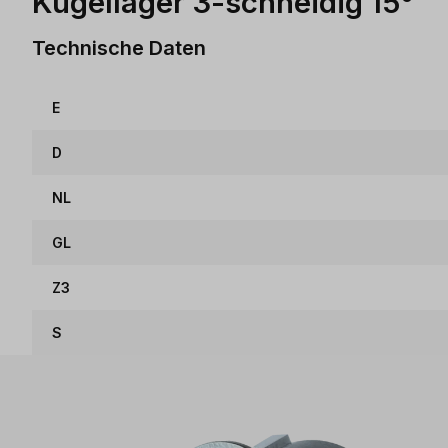
Kugellager 3-schneidig 15°
Technische Daten
E
D
NL
GL
Z3
S