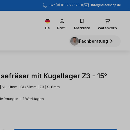
info@sautershop.de
+49 (0) 8152 92898-0
De
Profil
Merkliste
Warenkorb
Fachberatung
efräser mit Kugellager Z3 - 15°
 | NL: 11mm | GL: 51mm | Z3 | S: 8mm
Lieferung in 1-2 Werktagen
eis: