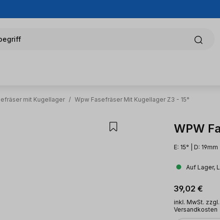
egriff
efräser mit Kugellager
/
Wpw Fasefräser Mit Kugellager Z3 - 15°
WPW Fas
E: 15° | D: 19mm
Auf Lager, 
Regulärer Pr
39,02 €
inkl. MwSt. zzgl.
Versandkosten