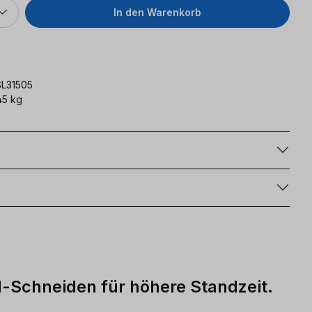
In den Warenkorb
L31505
45 kg
g
l-Schneiden für höhere Standzeit.