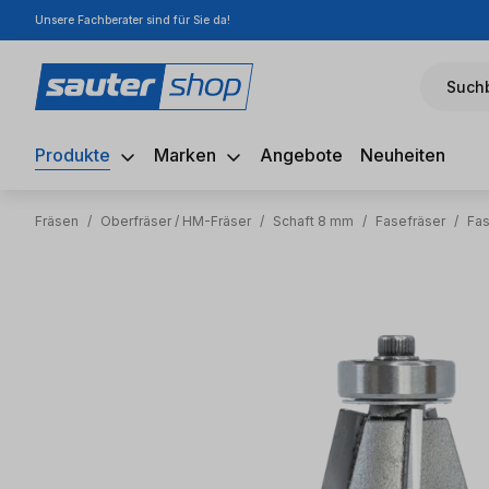
Unsere Fachberater sind für Sie da!
m Hauptinhalt springen
Zur Suche springen
Zur Hauptnavigation springen
Suchb
Produkte
Marken
Angebote
Neuheiten
Fräsen
/
Oberfräser / HM-Fräser
/
Schaft 8 mm
/
Fasefräser
/
Fas
Bildergalerie überspringen