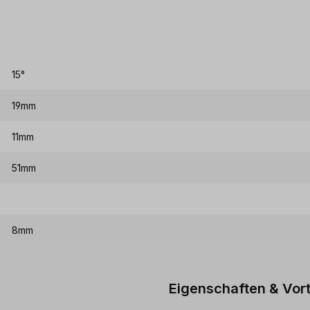
15°
19mm
11mm
51mm
8mm
Eigenschaften & Vort