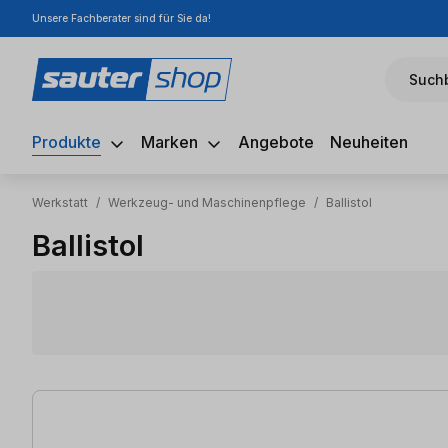
Unsere Fachberater sind für Sie da!
m Hauptinhalt springen
Zur Suche springen
Zur Hauptnavigation springen
Suchb
Produkte
Marken
Angebote
Neuheiten
Werkstatt
/
Werkzeug- und Maschinenpflege
/
Ballistol
Ballistol
20 Artikel gefunden